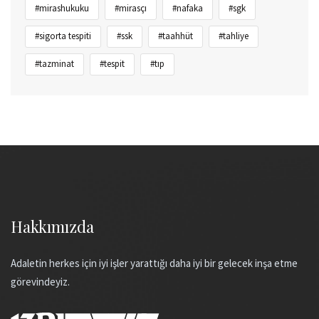
#mirashukuku
#mirasçı
#nafaka
#sgk
#sigorta tespiti
#ssk
#taahhüt
#tahliye
#tazminat
#tespit
#tıp
Hakkımızda
Adaletin herkes için iyi işler yarattığı daha iyi bir gelecek inşa etme
görevindeyiz.