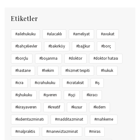
Etiketler
#ailehukuku
#alacaklı
#ameliyat
#avukat
#bahçelievler
#bakırköy
#bağkur
#borç
#borçlu
#boşanma
#doktor
#doktor hatası
#hastane
#hekim
#hizmet tespiti
#hukuk
#icra
#icrahukuku
#icrataksit
#iş
#işhukuku
#işveren
#işçi
#kiracı
#kirayaveren
#kreatif
#kusur
#kıdem
#kıdemtazminatı
#madditazminat
#mahkeme
#malpraktis
#maneviztazminat
#miras