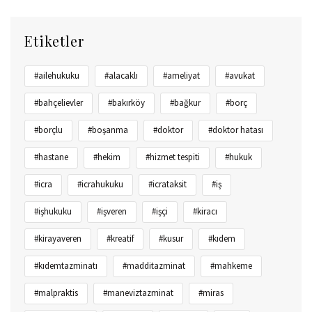
Etiketler
#ailehukuku
#alacaklı
#ameliyat
#avukat
#bahçelievler
#bakırköy
#bağkur
#borç
#borçlu
#boşanma
#doktor
#doktor hatası
#hastane
#hekim
#hizmet tespiti
#hukuk
#icra
#icrahukuku
#icrataksit
#iş
#işhukuku
#işveren
#işçi
#kiracı
#kirayaveren
#kreatif
#kusur
#kıdem
#kıdemtazminatı
#madditazminat
#mahkeme
#malpraktis
#maneviztazminat
#miras