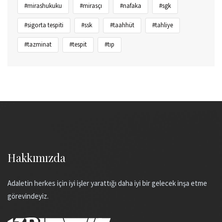
#mirashukuku
#mirasçı
#nafaka
#sgk
#sigorta tespiti
#ssk
#taahhüt
#tahliye
#tazminat
#tespit
#tıp
Hakkımızda
Adaletin herkes için iyi işler yarattığı daha iyi bir gelecek inşa etme
görevindeyiz.